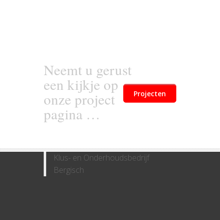
Neemt u gerust
een kijkje op
Projecten
onze project
pagina …
Klus- en Onderhoudsbedrijf
Bergisch