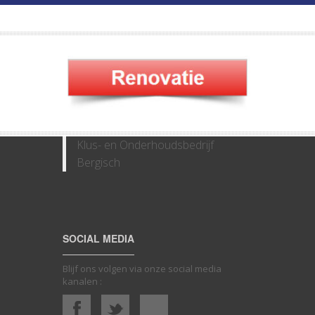
Klus- en Onderhoudsbedrijf
Bergisch
SOCIAL MEDIA
Blijf ons volgen via onze social media
kanalen :