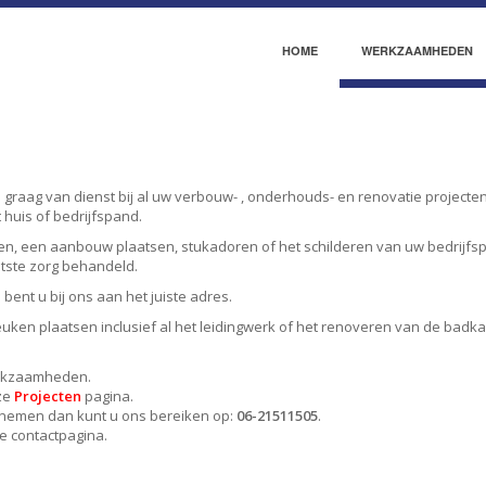
HOME
WERKZAAMHEDEN
 graag van dienst bij al uw verbouw- , onderhouds- en renovatie projecten
huis of bedrijfspand.
en, een aanbouw plaatsen, stukadoren of het schilderen van uw bedrijfspa
otste zorg behandeld.
ent u bij ons aan het juiste adres.
ken plaatsen inclusief al het leidingwerk of het renoveren van de badka
erkzaamheden.
ze
Projecten
pagina.
n nemen dan kunt u ons bereiken op:
06-21511505
.
e contactpagina.