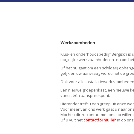
Werkzaamheden
Klus- en onderhoudsbedrijf Bergisch is u
mogelijke werkzaamheden in- en om het 
Of het nu gaat om een schilderij ophang
gelijk en uw aanvraag wordt met de gro
Ook voor alle installatiewerkzaamheden b
Een nieuwe groepenkast, een nieuwe keu
vanuit één aanspreekpunt.
Hieronder treft u een greep uit onze w
Voor meer van ons werk gaat u naar on
Mocht u direct contact met ons op wille
Of u vult het
contactformulier
in op onz