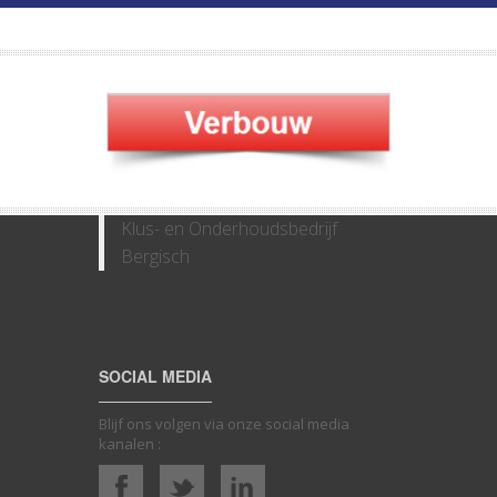
Klus- en Onderhoudsbedrijf
Bergisch
SOCIAL MEDIA
Blijf ons volgen via onze social media
kanalen :